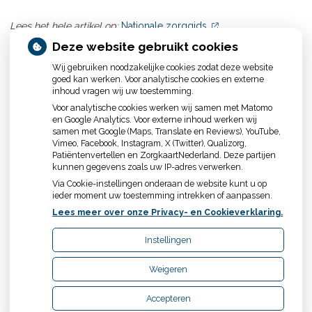
Lees het hele artikel op:
Nationale zorggids
Publicatiedatum:
19-12-2025
Deze website gebruikt cookies
Wij gebruiken noodzakelijke cookies zodat deze website
Terug naar overzicht
goed kan werken. Voor analytische cookies en externe
inhoud vragen wij uw toestemming.
Voor analytische cookies werken wij samen met Matomo
en Google Analytics. Voor externe inhoud werken wij
samen met Google (Maps, Translate en Reviews), YouTube,
Vimeo, Facebook, Instagram, X (Twitter), Qualizorg,
Patiëntenvertellen en ZorgkaartNederland. Deze partijen
kunnen gegevens zoals uw IP-adres verwerken.
Uw Zorg Online
|
Beheer
Via Cookie-instellingen onderaan de website kunt u op
ieder moment uw toestemming intrekken of aanpassen.
Privacy verklaring
|
Cookie-instellingen
|
Voorwaarden
Lees meer over onze Privacy- en Cookieverklaring.
Instellingen
Weigeren
Accepteren