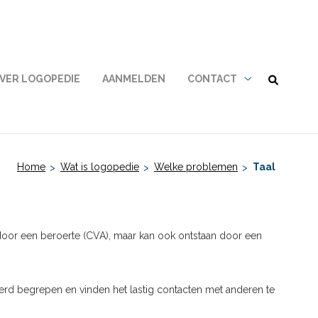
VER LOGOPEDIE
AANMELDEN
CONTACT
Contact
submenu
Home
Wat is logopedie
Welke problemen
Taal
kt door een beroerte (CVA), maar kan ook ontstaan door een
erd begrepen en vinden het lastig contacten met anderen te