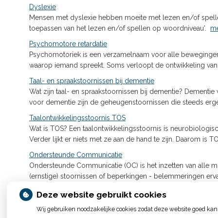
Dyslexie
Mensen met dyslexie hebben moeite met lezen en/of spellen.
toepassen van het lezen en/of spellen op woordniveau'.
me
Psychomotore retardatie
Psychomotoriek is een verzamelnaam voor alle bewegingen d
waarop iemand spreekt. Soms verloopt de ontwikkeling va
Taal- en spraakstoornissen bij dementie
Wat zijn taal- en spraakstoornissen bij dementie? Dementi
voor dementie zijn de geheugenstoornissen die steeds er
Taalontwikkelingsstoornis TOS
Wat is TOS? Een taalontwikkelingsstoornis is neurobiologis
Verder lijkt er niets met ze aan de hand te zijn. Daarom is
Ondersteunde Communicatie
Ondersteunde Communicatie (OC) is het inzetten van alle
(ernstige) stoornissen of beperkingen - belemmeringen erva
Deze website gebruikt cookies
Wij gebruiken noodzakelijke cookies zodat deze website goed kan