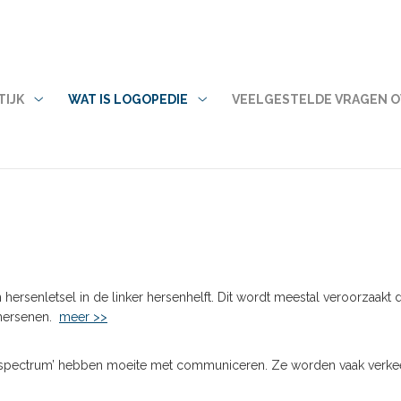
TIJK
WAT IS LOGOPEDIE
VEELGESTELDE VRAGEN O
Mijn
Wat
Praktijk
is
submenu
logopedie
submenu
een hersenletsel in de linker hersenhelft. Dit wordt meestal veroorzaa
 hersenen.
meer >>
isch spectrum’ hebben moeite met communiceren. Ze worden vaak verke