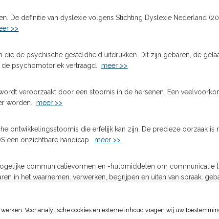
 De definitie van dyslexie volgens Stichting Dyslexie Nederland (20
er >>
ie de psychische gesteldheid uitdrukken. Dit zijn gebaren, de gela
n de psychomotoriek vertraagd.
meer >>
e wordt veroorzaakt door een stoornis in de hersenen. Een veelvoor
ger worden.
meer >>
che ontwikkelingsstoornis die erfelijk kan zijn. De precieze oorzaak
 TOS een onzichtbare handicap.
meer >>
 mogelijke communicatievormen en -hulpmiddelen om communicatie 
ren in het waarnemen, verwerken, begrijpen en uiten van spraak, geba
 werken. Voor analytische cookies en externe inhoud vragen wij uw toestemmin